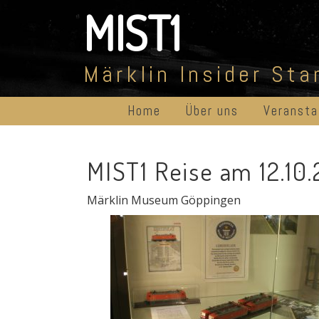
Skip
MIST1
to
content
Märklin Insider St
Home
Über uns
Veransta
MIST1 Reise am 12.10
Märklin Museum Göppingen