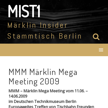
Skip
MIST1
to
content
Märklin Insider
Stammtisch Berlin
MMM Märklin Mega
Meeting 2009
MMM – Märklin Mega Meeting vom 11.06. –
14.06.2009
im Deutschen Technikmuseum Berlin
Europaweites Treffen von Tischbahn Freunden