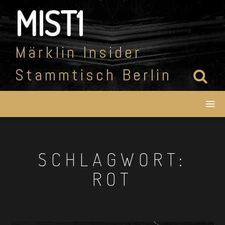
Skip
MIST1
to
content
Märklin Insider
Stammtisch Berlin
SCHLAGWORT:
ROT