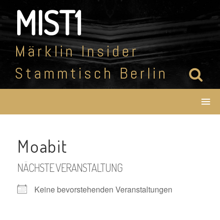
Skip
MIST1
to
content
Märklin Insider
Stammtisch Berlin
Moabit
NÄCHSTE VERANSTALTUNG
Keine bevorstehenden Veranstaltungen