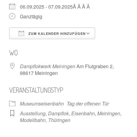
06.09.2025 - 07.09.2025Â Â Â Â
Ganztägig
ZUM KALENDER HINZUFÜGEN
ICS herunterladen
Google Kalende
WO
Dampflokwerk Meiningen
Am Flutgraben 2,
98617 Meiningen
VERANSTALTUNGSTYP
Museumseisenbahn
Tag der offenen Tür
Ausstellung
,
Dampflok
,
Eisenbahn
,
Meiningen
,
Modellbahn
,
Thüringen