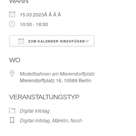
WANN
15.03.2023Â Â Â Â
10:00 - 18:00
ZUM KALENDER HINZUFÜGEN
ICS herunterladen
Google Kalende
WO
Modellbahnen am Mierendorffplatz
Mierendorffplatz 16, 10589 Berlin
VERANSTALTUNGSTYP
Digital Infotag
Digital-Infotag
,
Märklin
,
Noch