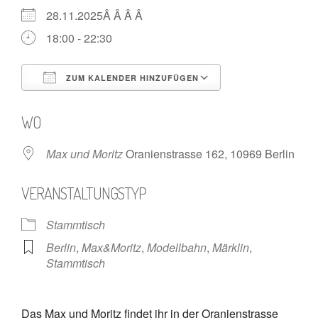
28.11.2025Â Â Â Â
18:00 - 22:30
ZUM KALENDER HINZUFÜGEN
ICS herunterladen
Google Kalende
WO
Max und Moritz
Oranienstrasse 162, 10969 Berlin
VERANSTALTUNGSTYP
Stammtisch
Berlin
,
Max&Moritz
,
Modellbahn
,
Märklin
,
Stammtisch
Das Max und Moritz findet ihr in der Oranienstrasse