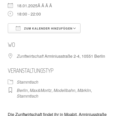
18.01.2025Â Â Â Â
18:00 - 22:00
ZUM KALENDER HINZUFÜGEN
ICS herunterladen
Google Kalende
WO
Zunftwirtschaft
Arminiusstraße 2-4, 10551 Berlin
VERANSTALTUNGSTYP
Stammtisch
Berlin
,
Max&Moritz
,
Modellbahn
,
Märklin
,
Stammtisch
Die Zunftwirtschaft findet ihr in Moabit, Arminiusstraße