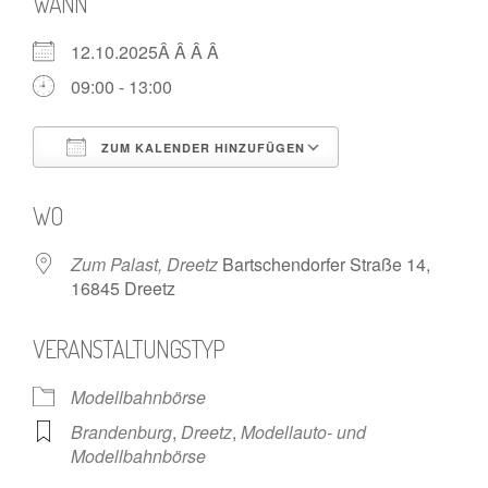
WANN
12.10.2025Â Â Â Â
09:00 - 13:00
ZUM KALENDER HINZUFÜGEN
ICS herunterladen
Google Kalende
WO
Zum Palast, Dreetz
Bartschendorfer Straße 14,
16845 Dreetz
VERANSTALTUNGSTYP
Modellbahnbörse
Brandenburg
,
Dreetz
,
Modellauto- und
Modellbahnbörse