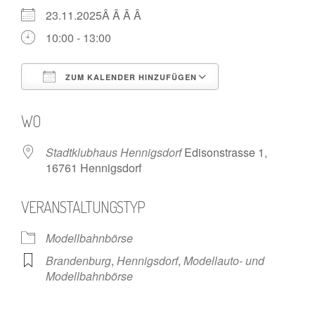
23.11.2025Â Â Â Â
10:00 - 13:00
ZUM KALENDER HINZUFÜGEN
ICS herunterladen
Google Kalende
WO
Stadtklubhaus Hennigsdorf
Edisonstrasse 1,
16761 Hennigsdorf
VERANSTALTUNGSTYP
Modellbahnbörse
Brandenburg
,
Hennigsdorf
,
Modellauto- und
Modellbahnbörse