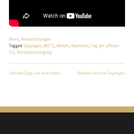
News
,
Veranstaltungen
Tagged
Göppingen
,
MIST1
,
Märklin
,
Neuheiten
,
Tag der offenen
Tür
,
Werksbesichtigung
Beitragsnavigation
Schnelle Züge und neue Kisten
Behälter und ihre Tragwagen