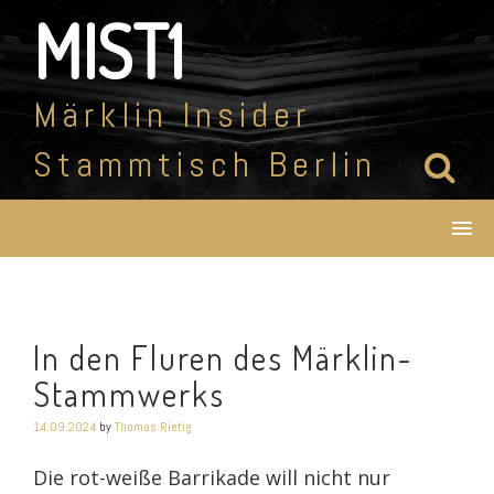
Skip
MIST1
to
content
Märklin Insider
Stammtisch Berlin
In den Fluren des Märklin-
Stammwerks
14.09.2024
by
Thomas Rietig
Die rot-weiße Barrikade will nicht nur