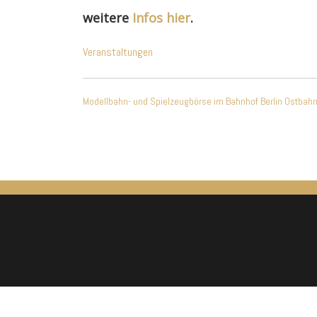
weitere
Infos hier
.
Veranstaltungen
Beitragsnavigatio
Modellbahn- und Spielzeugbörse im Bahnhof Berlin Ostbah