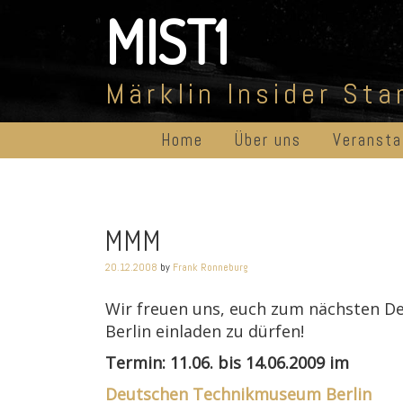
Skip
MIST1
to
content
Märklin Insider St
Home
Über uns
Veransta
MMM
20.12.2008
by
Frank Ronneburg
Wir freuen uns, euch zum nächsten D
Berlin einladen zu dürfen!
Termin: 11.06. bis 14.06.2009 im
Deutschen Technikmuseum Berlin