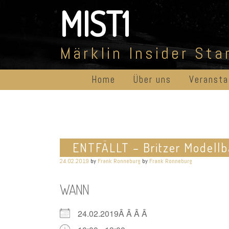
Skip
MIST1
to
content
Märklin Insider St
Home
Über uns
Veransta
ENTFÄLLT – Britzer Modell
24.02.2019
by
Frank Ronneburg
by
Frank Ronneburg
WANN
24.02.2019Â Â Â Â