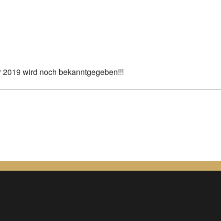
gle Kalender
iCalendar
er 2019 wird noch bekanntgegeben!!!
n