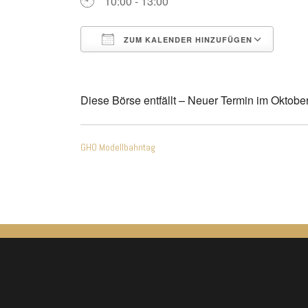
10:00 - 13:00
ZUM KALENDER HINZUFÜGEN
ICS herunterladen
Goo
Diese Börse entfällt – Neuer Termin im Oktob
Beitragsnavigatio
GHO Modellbahntag