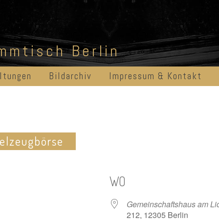
ammtisch Berlin
ltungen
Bildarchiv
Impressum & Kontakt
ielzeugbörse
WO
Gemeinschaftshaus am Li
212, 12305 Berlin