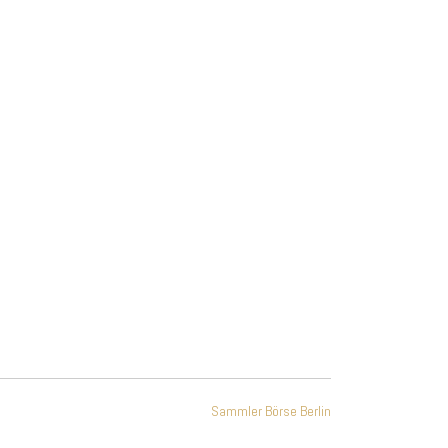
Office 365
Outlook Live
Sammler Börse Berlin