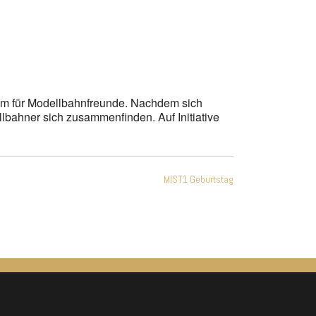
Office 365
Outlook Live
rum für Modellbahnfreunde. Nachdem sich
llbahner sich zusammenfinden. Auf Initiative
MIST1 Geburtstag