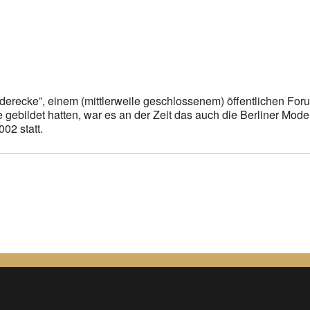
gle Kalender
iCalendar
erecke”, einem (mittlerweile geschlossenem) öffentlichen Fo
 gebildet hatten, war es an der Zeit das auch die Berliner Mode
02 statt.
n