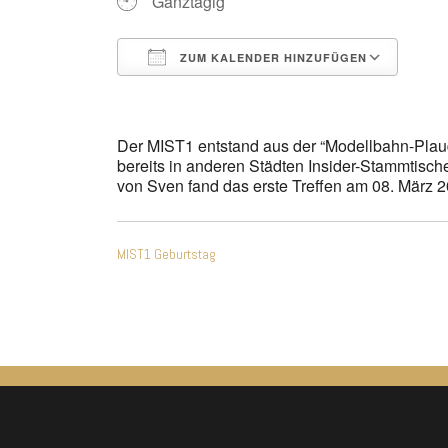
Ganztägig
ZUM KALENDER HINZUFÜGEN
ICS herunterladen
Goo
Der MIST1 entstand aus der “Modellbahn-Plaud
bereits in anderen Städten Insider-Stammtische
von Sven fand das erste Treffen am 08. März 20
Beitragsnavigatio
MIST1 Geburtstag