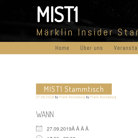
Skip
MIST1
to
content
Märklin Insider St
Home
Über uns
Veransta
MIST1 Stammtisch
27.09.2019
by
Frank Ronneburg
by
Frank Ronneburg
WANN
27.09.2019Â Â Â Â