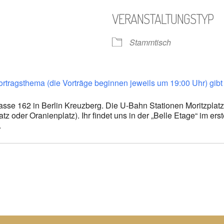
VERANSTALTUNGSTYP
Stammtisch
gle Kalender
iCalendar
ragsthema (die Vorträge beginnen jeweils um 19:00 Uhr) gibt 
rasse 162 in Berlin Kreuzberg. Die U-Bahn Stationen Moritzplat
atz oder Oranienplatz). Ihr findet uns in der „Belle Etage“ im er
.
n