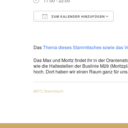
17:00 - 22:00
ZUM KALENDER HINZUFÜGEN
ICS herunterladen
Goo
Das
Thema dieses Stammtisches sowie das Vort
Das Max und Moritz findet ihr in der Oranienst
wie die Haltestellen der Buslinie M29 (Moritzpl
hoch. Dort haben wir einen Raum ganz für uns
Beitragsnavigatio
MIST1 Stammtisch