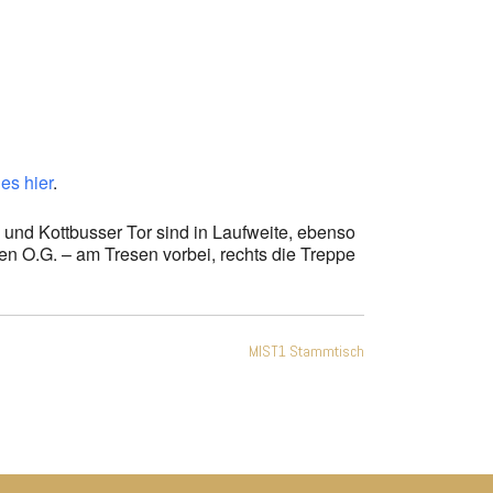
Office 365
Outlook Live
es hier
.
z und Kottbusser Tor sind in Laufweite, ebenso
sten O.G. – am Tresen vorbei, rechts die Treppe
MIST1 Stammtisch