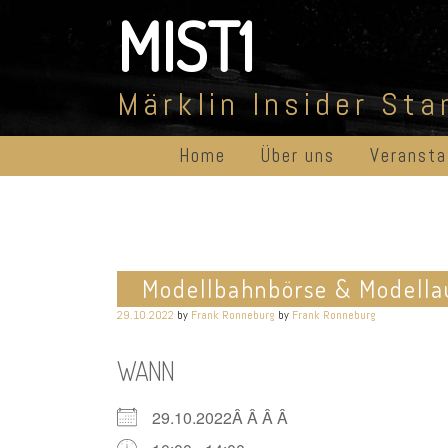
Skip
MIST1
to
content
Märklin Insider St
Home
Über uns
Veransta
Modellbahnbörse & Modella
29.10.2022
by
Frank Ronneburg
by
Frank Ronneburg
WANN
29.10.2022Â Â Â Â