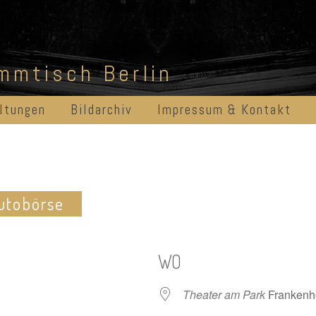
ammtisch Berlin
ltungen
Bildarchiv
Impressum & Kontakt
utobörse
WO
Theater am Park
Frankenho