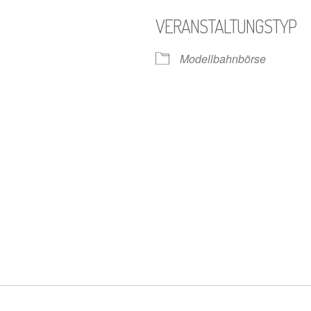
VERANSTALTUNGSTYP
Modellbahnbörse
gle Kalender
iCalendar
n