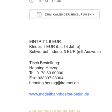
10:00 - 14:00
ZUM KALENDER HINZUFÜGEN
ICS herunterladen
Goo
EINTRITT: 5 EUR
Kinder: 1 EUR (bis 14 Jahre)
Schwerbehinderte: 3 EUR (mit Ausweis)
Tisch Bestellung:
Henning Herzog
Tel: 0173 63 60000
Fax: 033397 28304
henning.herzog@freenet.de
www.modellbahnboerse-berlin.de
Beitragsnavigatio
Modellbahnbörse & Modellautobörse