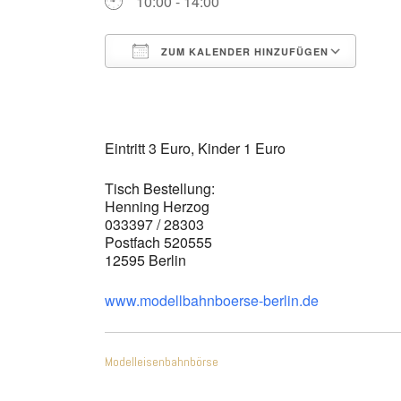
10:00 - 14:00
ZUM KALENDER HINZUFÜGEN
ICS herunterladen
Goo
Eintritt 3 Euro, Kinder 1 Euro
Tisch Bestellung:
Henning Herzog
033397 / 28303
Postfach 520555
12595 Berlin
www.modellbahnboerse-berlin.de
Beitragsnavigatio
Modelleisenbahnbörse