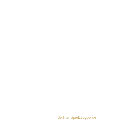
Office 365
Outlook Live
Berliner Spielzeugbörse