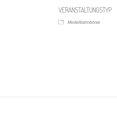
VERANSTALTUNGSTYP
Modellbahnbörse
gle Kalender
iCalendar
n