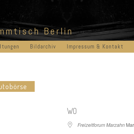
ammtisch Berlin
ltungen
Bildarchiv
Impressum & Kontakt
utobörse
WO
Freizeitforum Marzahn
Mar