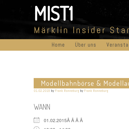
Skip
MIST1
to
content
Märklin Insider St
Home
Über uns
Veransta
Modellbahnbörse & Modella
01.02.2015
by
Frank Ronneburg
by
Frank Ronneburg
WANN
01.02.2015Â Â Â Â