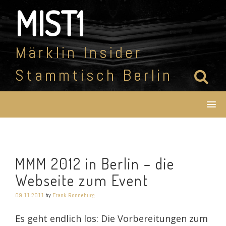
Skip
MIST1
to
content
Märklin Insider
Stammtisch Berlin
MMM 2012 in Berlin – die
Webseite zum Event
09.11.2011
by
Frank Ronneburg
Es geht endlich los: Die Vorbereitungen zum