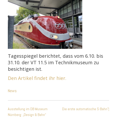
Tagesspiegel berichtet, dass vom 6.10. bis
31.10. der VT 11.5 im Technikmuseum zu
besichtigen ist.
Den Artikel findet ihr hier.
News
Beitragsnavigation
Ausstellung im DB Museum
Die erste automatische S-Bahn”¦
Nürnberg: „Design & Bahn“