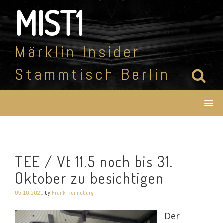
Skip
MIST1
to
content
Märklin Insider
Stammtisch Berlin
TEE / Vt 11.5 noch bis 31.
Oktober zu besichtigen
05.10.2021
by
Frank Ronneburg
Der