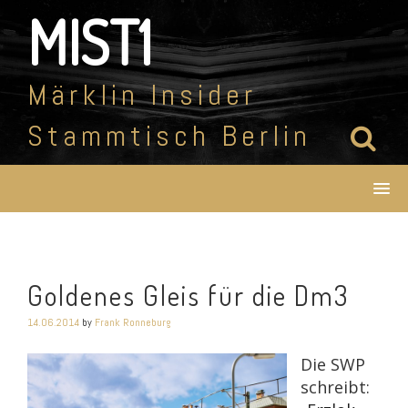
Skip
MIST1
to
content
Märklin Insider
Stammtisch Berlin
Goldenes Gleis für die Dm3
14.06.2014
by
Frank Ronneburg
Die SWP
schreibt: