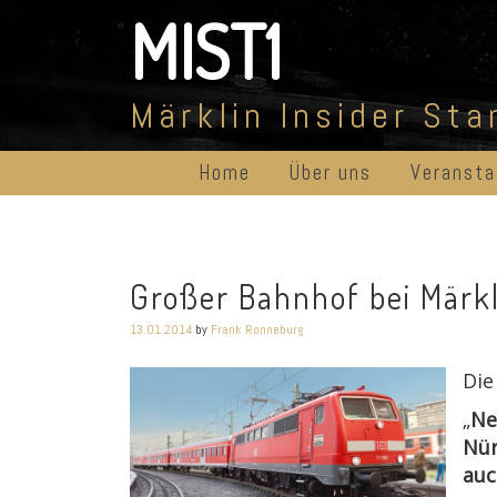
Skip
MIST1
to
content
Märklin Insider St
Home
Über uns
Veransta
Großer Bahnhof bei Märkl
13.01.2014
by
Frank Ronneburg
Die
„
Ne
Nür
auc