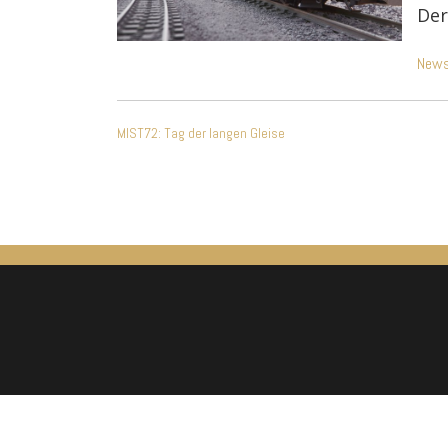
Der
New
Beitragsnavigatio
MIST72: Tag der langen Gleise