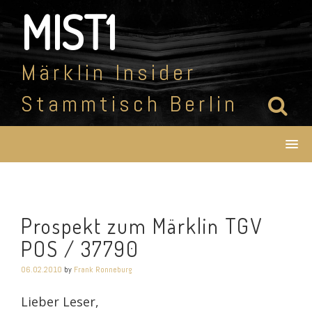
Skip
MIST1
to
content
Märklin Insider
Stammtisch Berlin
Prospekt zum Märklin TGV
POS / 37790
06.02.2010
by
Frank Ronneburg
Lieber Leser,